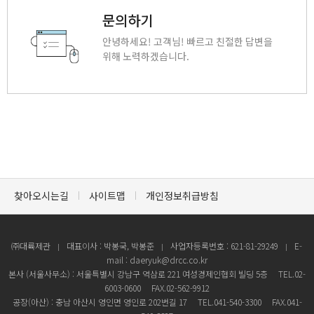
문의하기
안녕하세요! 고객님! 빠르고 친절한 답변을
위해 노력하겠습니다.
찾아오시는길
사이트맵
개인정보취급방침
㈜대륙제관
대표이사 : 박봉국, 박봉준
사업자등록번호 : 621-81-29249
E-
mail : daeryuk@drcc.co.kr
본사 (서울사무소) : 서울특별시 강남구 역삼로 221 여성경제인협회 빌딩 5층
TEL.02-
6003-0600
FAX.02-562-9912
공장(아산) : 충남 아산시 영인면 영인로 202번길 17
TEL.041-540-3300
FAX.041-