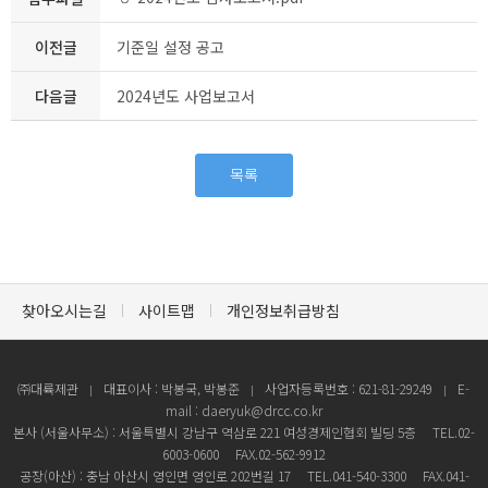
이전글
기준일 설정 공고
다음글
2024년도 사업보고서
목록
찾아오시는길
사이트맵
개인정보취급방침
㈜대륙제관
대표이사 : 박봉국, 박봉준
사업자등록번호 : 621-81-29249
E-
mail : daeryuk@drcc.co.kr
본사 (서울사무소) : 서울특별시 강남구 역삼로 221 여성경제인협회 빌딩 5층
TEL.02-
6003-0600
FAX.02-562-9912
공장(아산) : 충남 아산시 영인면 영인로 202번길 17
TEL.041-540-3300
FAX.041-