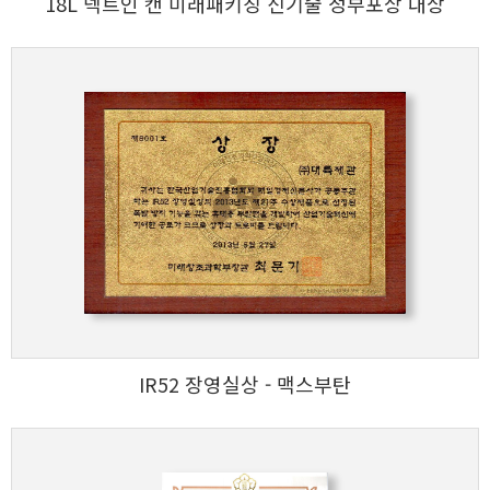
18L 넥트인 캔 미래패키징 신기술 정부포상 대상
IR52 장영실상 - 맥스부탄