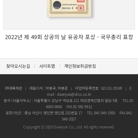
2022년 제 49회 상공의 날 유공자 포상 - 국무총리 표창
찾아오시는길
사이트맵
개인정보취급방침
㈜대륙제관
대표이사 : 박봉국, 박봉준
사업자등록번호 : 621-81-29249
E-
mail : daeryuk@drcc.co.kr
본사 (서울사무소) : 서울특별시 강남구 역삼로 221 여성경제인협회 빌딩 5층
TEL.02-
6003-0600
FAX.02-562-9912
공장(아산) : 충남 아산시 영인면 영인로 202번길 17
TEL.041-540-3300
FAX.041-
540-3327
Copyright ⓒ 2020 Daeryuk Co., Ltd. All rights reserved.
TOP