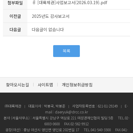
[대륙제관]사업보고서(2026.03.19).pdf
첨부파일
이전글
2025년도 감사보고서
다음글
다음글이 없습니다
목록
찾아오시는길
사이트맵
개인정보취급방침
㈜대륙제관
대표이사 : 박봉국, 박봉준
사업자등록번호 : 621-81-29249
E-
mail : daeryuk@drcc.co.kr
본사 (서울사무소) : 서울특별시 강남구 역삼로 221 여성경제인협회 빌딩 5층
TEL.02-
6003-0600
FAX.02-562-9912
공장(아산) : 충남 아산시 영인면 영인로 202번길 17
TEL.041-540-3300
FAX.041-