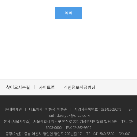
목록
찾아오시는길
사이트맵
개인정보취급방침
㈜대륙제관
대표이사 : 박봉국, 박봉준
사업자등록번호 : 621-81-29249
E-
mail : daeryuk@drcc.co.kr
본사 (서울사무소) : 서울특별시 강남구 역삼로 221 여성경제인협회 빌딩 5층
TEL.02-
6003-0600
FAX.02-562-9912
공장(아산) : 충남 아산시 영인면 영인로 202번길 17
TEL.041-540-3300
FAX.041-